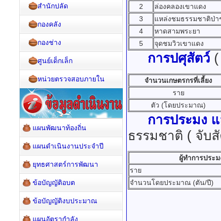
สำนักปลัด
2
ล่องคลองเขาแดง
3
แหล่งชมธรรมชาติป่
กองคลัง
4
หาดสามพระยา
กองช่าง
5
จุดชมวิวเขาแดง
การปศุสัตว์
( 
ศูนย์เด็กเล็ก
หน่วยตรวจสอบภายใน
จำนวนเกษตรกรที่เลี้ยง
ราย
ตัว (โดยประมาณ)
การประมง แล
แผนพัฒนาท้องถิ่น
ธรรมชาติ ( จับส
แผนดำเนินงานประจำปี
ผู้ทำการประม
ยุทธศาสตร์การพัฒนา
ราย
ข้อบัญญัติอบต
จำนวนโดยประมาณ (ตัน/ปี)
ข้อบัญญัติงบประมาณ
แผนอัตรากำลัง