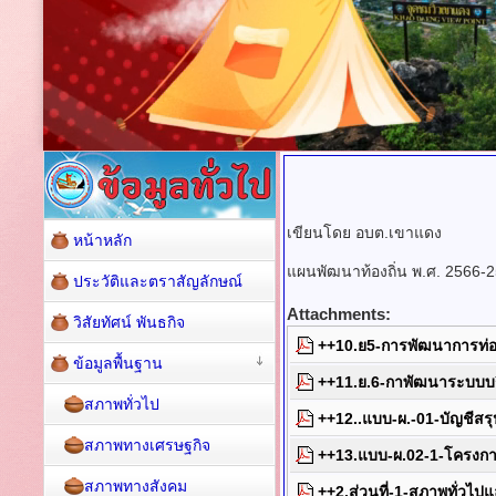
เขียนโดย อบต.เขาแดง
หน้าหลัก
แผนพัฒนาท้องถิ่น พ.ศ. 2566-
ประวัติและตราสัญลักษณ์
Attachments:
วิสัยทัศน์ พันธกิจ
++10.ย5-การพัฒนาการท่องเ
ข้อมูลพื้นฐาน
++11.ย.6-กาพัฒนาระบบบร
สภาพทั่วไป
++12..แบบ-ผ.-01-บัญชีส
สภาพทางเศรษฐกิจ
++13.แบบ-ผ.02-1-โครงการ
สภาพทางสังคม
++2.ส่วนที่-1-สภาพทั่วไป