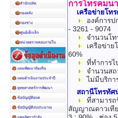
การโทรคมน
สำนักปลัด
เครือข่ายโทรศ
กองคลัง
องค์การปกค
กองช่าง
- 3261 - 9074
ศูนย์เด็กเล็ก
จำนวนโทรศ
หน่วยตรวจสอบภายใน
เครือข่ายโทร
60%
ที่ทำการไป
แผนพัฒนาท้องถิ่น
จำนวนสถานท
ไม่มีบริการ
แผนดำเนินงานประจำปี
ยุทธศาสตร์การพัฒนา
สถานีโทรทัศน
ข้อบัญญัติอบต
ที่สามารถร
สัญญาณดาวเทียมหร
ข้อบัญญัติงบประมาณ
3 : 90% , ช่อง 5
แผนอัตรากำลัง